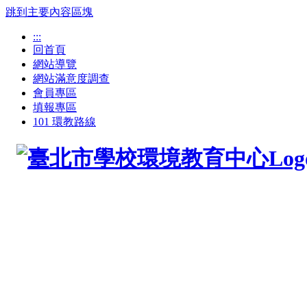
跳到主要內容區塊
:::
回首頁
網站導覽
網站滿意度調查
會員專區
填報專區
101 環教路線