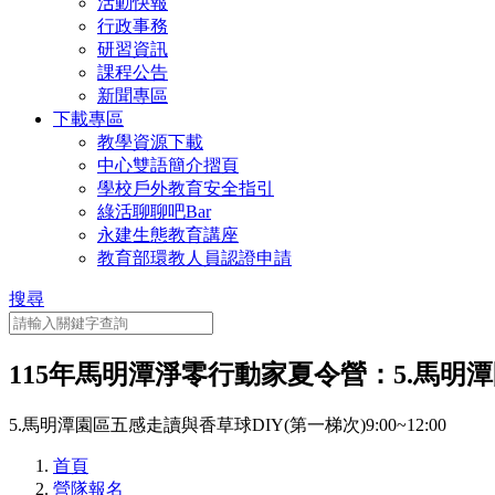
活動快報
行政事務
研習資訊
課程公告
新聞專區
下載專區
教學資源下載
中心雙語簡介摺頁
學校戶外教育安全指引
綠活聊聊吧Bar
永建生態教育講座
教育部環教人員認證申請
搜尋
115年馬明潭淨零行動家夏令營：5.馬明潭園區
5.馬明潭園區五感走讀與香草球DIY(第一梯次)9:00~12:00
首頁
營隊報名