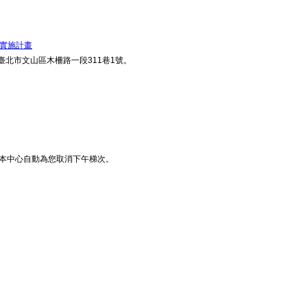
隊實施計畫
北市文山區木柵路一段311巷1號。
，本中心自動為您取消下午梯次。