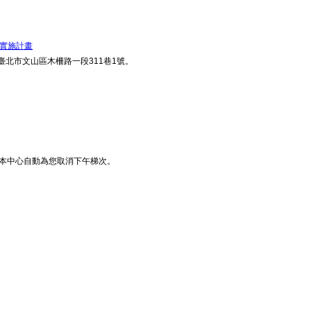
隊實施計畫
北市文山區木柵路一段311巷1號。
，本中心自動為您取消下午梯次。