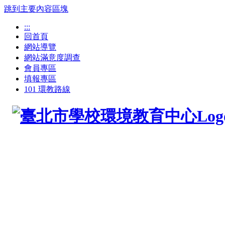
跳到主要內容區塊
:::
回首頁
網站導覽
網站滿意度調查
會員專區
填報專區
101 環教路線