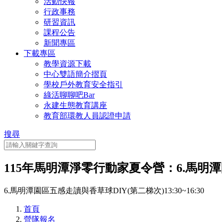
活動快報
行政事務
研習資訊
課程公告
新聞專區
下載專區
教學資源下載
中心雙語簡介摺頁
學校戶外教育安全指引
綠活聊聊吧Bar
永建生態教育講座
教育部環教人員認證申請
搜尋
115年馬明潭淨零行動家夏令營：6.馬明潭園區
6.馬明潭園區五感走讀與香草球DIY(第二梯次)13:30~16:30
首頁
營隊報名