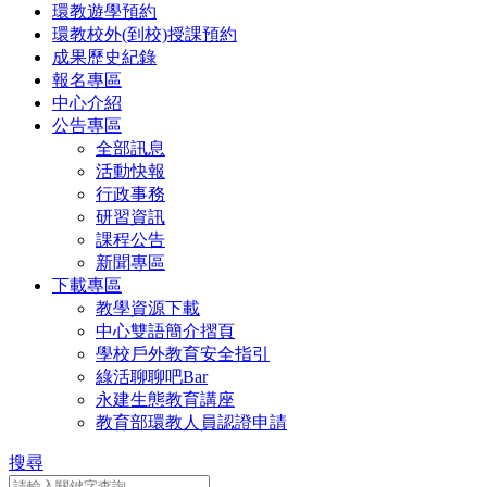
環教遊學預約
環教校外(到校)授課預約
成果歷史紀錄
報名專區
中心介紹
公告專區
全部訊息
活動快報
行政事務
研習資訊
課程公告
新聞專區
下載專區
教學資源下載
中心雙語簡介摺頁
學校戶外教育安全指引
綠活聊聊吧Bar
永建生態教育講座
教育部環教人員認證申請
搜尋