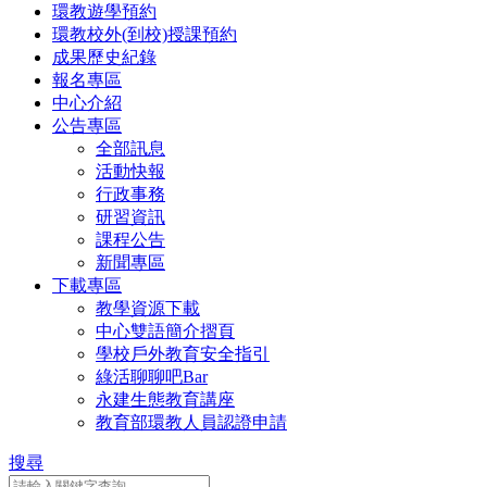
環教遊學預約
環教校外(到校)授課預約
成果歷史紀錄
報名專區
中心介紹
公告專區
全部訊息
活動快報
行政事務
研習資訊
課程公告
新聞專區
下載專區
教學資源下載
中心雙語簡介摺頁
學校戶外教育安全指引
綠活聊聊吧Bar
永建生態教育講座
教育部環教人員認證申請
搜尋