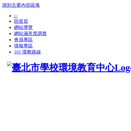
跳到主要內容區塊
:::
回首頁
網站導覽
網站滿意度調查
會員專區
填報專區
101 環教路線