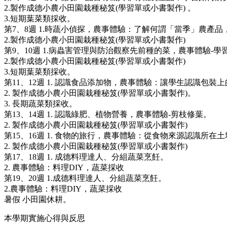
2.製作成德小農小田園栽種秘笈(學習單或小書製作) 。
3.短期葉菜類採收。
第7、8週 1.時蔬小偵探，農事體驗：了解何謂「當季」農產
2.製作成德小農小田園栽種秘笈(學習單或小書製作)
第9、10週 1.病蟲害管理與防治觀察先前種的菜，農事體驗-
2.製作成德小農小田園栽種秘笈(學習單或小書製作)
3.短期葉菜類採收。
第11、12週 1. 認識食品添加物，農事體驗：讓學生認識包
2. 製作成德小農小田園栽種秘笈(學習單或小書製作)。
3. 長期蔬菜類採收。
第13、14週 1. 認識綠肥、植物營養，農事體驗-剪枝修葉。
2. 製作成德小農小田園栽種秘笈(學習單或小書製作)
第15、16週 1. 食物的旅行，農事體驗：從食物來源認識
2. 製作成德小農小田園栽種秘笈(學習單或小書製作)
第17、18週 1. 成德料理達人、分組蔬菜烹飪。
2. 農事體驗：料理DIY，蔬菜採收
第19、20週 1.成德料理達人、分組蔬菜烹飪。
2.農事體驗：料理DIY，蔬菜採收
暑假 小田園休耕。
本學期實施心得與反思