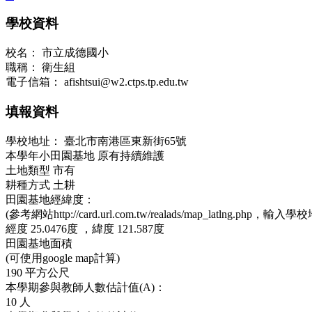
學校資料
校名：
市立成德國小
職稱：
衛生組
電子信箱：
afishtsui@w2.ctps.tp.edu.tw
填報資料
學校地址：
臺北市南港區東新街65號
本學年小田園基地
原有持續維護
土地類型
市有
耕種方式
土耕
田園基地經緯度：
(參考網站http://card.url.com.tw/realads/map_latlng.php，輸入學
經度
25.0476度 ，
緯度
121.587度
田園基地面積
(可使用google map計算)
190
平方公尺
本學期參與教師人數估計值(A)：
10
人