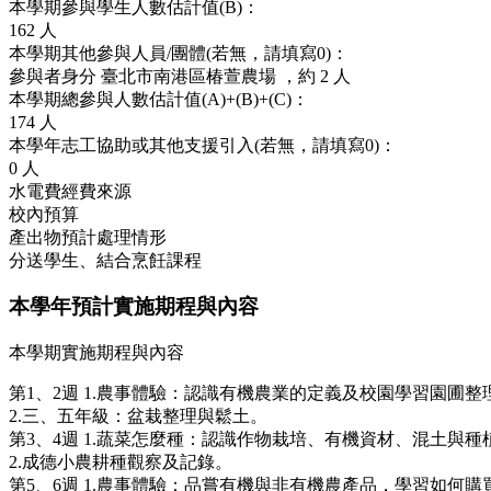
本學期參與學生人數估計值(B)：
162
人
本學期其他參與人員/團體(若無，請填寫0)：
參與者身分
臺北市南港區椿萱農場
，約
2 人
本學期總參與人數估計值(A)+(B)+(C)：
174
人
本學年志工協助或其他支援引入(若無，請填寫0)：
0
人
水電費經費來源
校內預算
產出物預計處理情形
分送學生、結合烹飪課程
本學年預計實施期程與內容
本學期實施期程與內容
第1、2週 1.農事體驗：認識有機農業的定義及校園學習園圃
2.三、五年級：盆栽整理與鬆土。
第3、4週 1.蔬菜怎麼種：認識作物栽培、有機資材、混土與
2.成德小農耕種觀察及記錄。
第5、6週 1.農事體驗：品嘗有機與非有機農產品，學習如何