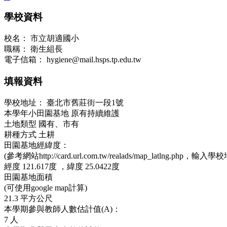
學校資料
校名：
市立胡適國小
職稱：
衛生組長
電子信箱：
hygiene@mail.hsps.tp.edu.tw
填報資料
學校地址：
臺北市舊莊街一段1號
本學年小田園基地
原有持續維護
土地類型
國有、市有
耕種方式
土耕
田園基地經緯度：
(參考網站http://card.url.com.tw/realads/map_latlng.php，輸入學
經度
121.617度 ，
緯度
25.0422度
田園基地面積
(可使用google map計算)
21.3
平方公尺
本學期參與教師人數估計值(A)：
7
人