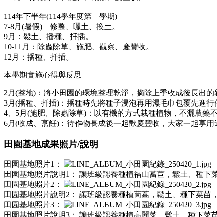
114年下半年(114學年度第一學期)
7-8月(暑假)：修整、曬土、換土。
9月：鬆土、播種、扦插。
10-11月：除蟲除草、施肥、觀察、慶豐收。
12月：播種、扦插。
本學期實施心得與反思
2月(整地)：將小田園的環境整理乾淨，摘除上季收成後長出
3月(播種、扦插)：播種時先將種子浸泡再用濕毛巾包覆先進
4、5月(施肥、除蟲除草)：以有機的方式栽種植物，不灑農
6月(收成、烹飪)：待作物長成後一起歡慶豐收，大家一起享用
田園基地成果照片/說明
田園基地照片1：
田園基地照片說明1：
讓班級認養種植福山萵苣，鬆土、種下
田園基地照片2：
田園基地照片說明2：
讓班級認養種植茼蒿，鬆土、種下菜苗
田園基地照片3：
田園基地照片說明3：
讓班級認養種植高麗菜，鬆土、種下菜