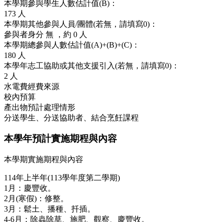
本學期參與學生人數估計值(B)：
173
人
本學期其他參與人員/團體(若無，請填寫0)：
參與者身分
無
，約
0 人
本學期總參與人數估計值(A)+(B)+(C)：
180
人
本學年志工協助或其他支援引入(若無，請填寫0)：
2
人
水電費經費來源
校內預算
產出物預計處理情形
分送學生、分送協助者、結合烹飪課程
本學年預計實施期程與內容
本學期實施期程與內容
114年上半年(113學年度第二學期)
1月：慶豐收。
2月(寒假)：修整。
3月：鬆土、播種、扦插。
4-6月：除蟲除草、施肥、觀察、慶豐收。