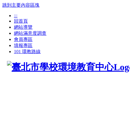
跳到主要內容區塊
:::
回首頁
網站導覽
網站滿意度調查
會員專區
填報專區
101 環教路線