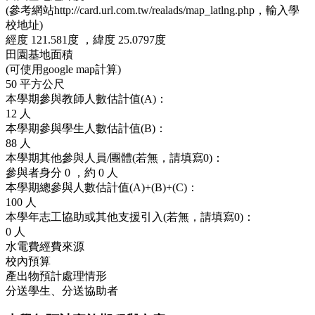
(參考網站http://card.url.com.tw/realads/map_latlng.php，輸入學
校地址)
經度
121.581度 ，
緯度
25.0797度
田園基地面積
(可使用google map計算)
50
平方公尺
本學期參與教師人數估計值(A)：
12
人
本學期參與學生人數估計值(B)：
88
人
本學期其他參與人員/團體(若無，請填寫0)：
參與者身分
0
，約
0 人
本學期總參與人數估計值(A)+(B)+(C)：
100
人
本學年志工協助或其他支援引入(若無，請填寫0)：
0
人
水電費經費來源
校內預算
產出物預計處理情形
分送學生、分送協助者