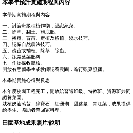
本學年預計實施期程與內容
本學期實施期程與內容
一、討論班級種植作物，認識蔬菜。
二、除草、翻土、施底肥。
三、播種、育苗、定植及移植、澆水技巧。
四、認識自然農法技巧。
五、疏苗或補植、除草、除蟲。
六、認識葉菜肥料
七、作物採收體驗。
開放有意願學生或教師認養農圃，進行觀察照顧。
本學期實施心得與反思
本年度校園工程完工，開放給普通班級、特教班、資源班共同
認養菜園。
栽植奶油萵苣、綠寶石、紅珊瑚、甜蘿蔓、青江菜，成果提供
給學生、協助者帶回家料理。
田園基地成果照片/說明