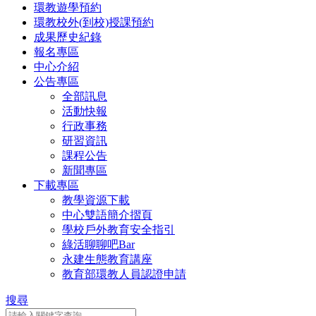
環教遊學預約
環教校外(到校)授課預約
成果歷史紀錄
報名專區
中心介紹
公告專區
全部訊息
活動快報
行政事務
研習資訊
課程公告
新聞專區
下載專區
教學資源下載
中心雙語簡介摺頁
學校戶外教育安全指引
綠活聊聊吧Bar
永建生態教育講座
教育部環教人員認證申請
搜尋