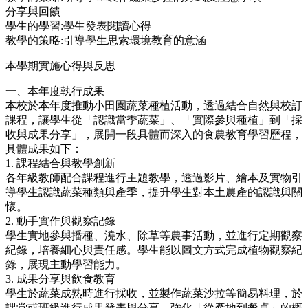
分享與回饋
學⽣的學習:學⽣發表閱讀⼼得
教學的策略:引導學⽣思索環境教育的意涵
本學期實施心得與反思
一、本年度執行成果
本校於本年度推動小田園蔬菜種植活動，透過結合自然與校訂
課程，讓學生從「認識當季蔬菜」、「實際參與種植」到「採
收與成果分享」，展開一段具體而深入的食農教育學習歷程，
具體成果如下：
1. 課程結合與教學創新
各年級教師配合課程進行主題教學，透過影片、繪本及實物引
導學生認識蔬菜種類與產季，提升學生對本土農產的認識與關
懷。
2. 動手實作與觀察記錄
學生實地參與播種、澆水、除草等農事活動，並進行定期觀察
紀錄，培養細心與責任感。學生能以圖文方式完成植物觀察紀
錄，展現主動學習能力。
3. 成果分享與飲食教育
學生於蔬菜成熟時進行採收，並製作蔬菜沙拉等簡易料理，於
課堂或班級進行成果發表與分享，強化「從產地到餐桌」的概