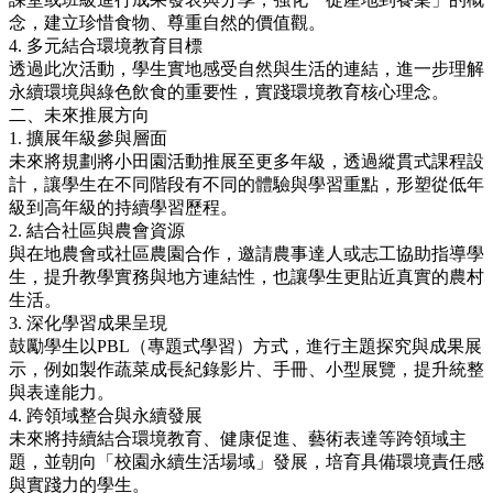
念，建立珍惜食物、尊重自然的價值觀。
4. 多元結合環境教育目標
透過此次活動，學生實地感受自然與生活的連結，進一步理解
永續環境與綠色飲食的重要性，實踐環境教育核心理念。
二、未來推展方向
1. 擴展年級參與層面
未來將規劃將小田園活動推展至更多年級，透過縱貫式課程設
計，讓學生在不同階段有不同的體驗與學習重點，形塑從低年
級到高年級的持續學習歷程。
2. 結合社區與農會資源
與在地農會或社區農園合作，邀請農事達人或志工協助指導學
生，提升教學實務與地方連結性，也讓學生更貼近真實的農村
生活。
3. 深化學習成果呈現
鼓勵學生以PBL（專題式學習）方式，進行主題探究與成果展
示，例如製作蔬菜成長紀錄影片、手冊、小型展覽，提升統整
與表達能力。
4. 跨領域整合與永續發展
未來將持續結合環境教育、健康促進、藝術表達等跨領域主
題，並朝向「校園永續生活場域」發展，培育具備環境責任感
與實踐力的學生。