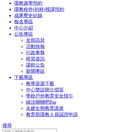
環教遊學預約
環教校外(到校)授課預約
成果歷史紀錄
報名專區
中心介紹
公告專區
全部訊息
活動快報
行政事務
研習資訊
課程公告
新聞專區
下載專區
教學資源下載
中心雙語簡介摺頁
學校戶外教育安全指引
綠活聊聊吧Bar
永建生態教育講座
教育部環教人員認證申請
搜尋