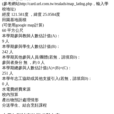
(參考網站http://card.url.com.tw/realads/map_latlng.php，輸入學
校地址)
經度
121.581度 ，
緯度
25.0584度
田園基地面積
(可使用google map計算)
60
平方公尺
本學期參與教師人數估計值(A)：
9
人
本學期參與學生人數估計值(B)：
242
人
本學期其他參與人員/團體(若無，請填寫0)：
參與者身分
無
，約
0 人
本學期總參與人數估計值(A)+(B)+(C)：
251
人
本學年志工協助或其他支援引入(若無，請填寫0)：
0
人
水電費經費來源
校內預算
產出物預計處理情形
分送學生、結合烹飪課程