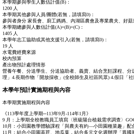
本學期參與學生人數估計值(B)：
1200
人
本學期其他參與人員/團體(若無，請填寫0)：
參與者身分
家長會、廚工媽媽、內湖區農會及專業農夫、好菇
本學期總參與人數估計值(A)+(B)+(C)：
1405
人
本學年志工協助或其他支援引入(若無，請填寫0)：
19
人
水電費經費來源
校內預算
產出物預計處理情形
營養午餐、分送學生、分送協助者、義賣、結合烹飪課程、分送
理」4.長期作物「開放採收」(全校師生及社區民眾) 4.假日
本學年預計實施期程與內容
本學期實施期程與內容
《113學年度上學期─113年9月-114年1月》
9 月：上學期全校教職員工填寫〈班級陽台植栽需求調查〉GO
10月：小田園教學體驗課程「與農夫有約—小田園種菜趣」
11月：結合小田園萵苣、地瓜葉，結合多元文化週辦理「異