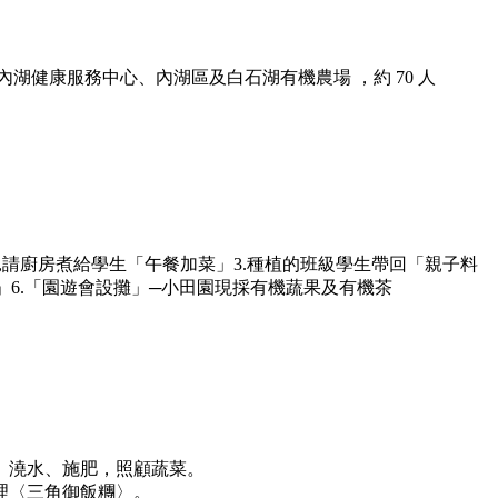
內湖健康服務中心、內湖區及白石湖有機農場
，約
70 人
後,請廚房煮給學生「午餐加菜」3.種植的班級學生帶回「親子料
鼠」6.「園遊會設攤」─小田園現採有機蔬果及有機茶
、澆水、施肥，照顧蔬菜。
理〈三角御飯糰〉。