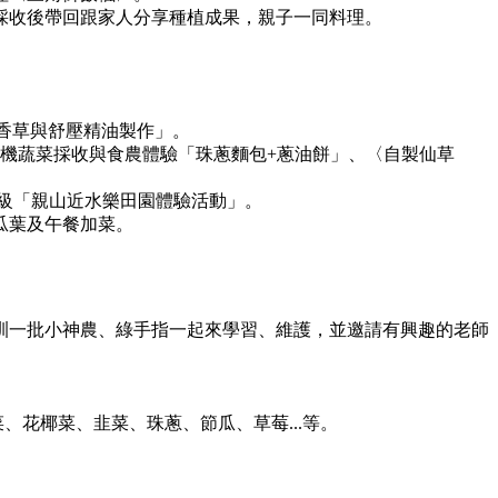
採收後帶回跟家人分享種植成果，親子一同料理。
香草與舒壓精油製作」。
機蔬菜採收與食農體驗「珠蔥麵包+蔥油餅」、〈自製仙草
級「親山近水樂田園體驗活動」。
瓜葉及午餐加菜。
訓一批小神農、綠手指一起來學習、維護，並邀請有興趣的老師
花椰菜、韭菜、珠蔥、節瓜、草莓...等。