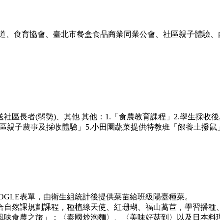
道、食育協會、臺北市餐盒食品商業同業公會、社區親子體驗、
社區長者(弱勢)、其他
其他：1.「食農教育課程」2.學生採收
「社區親子農事及採收體驗」5.小田園蔬菜提供特教班「餵養土撥
OGLE表單，由衛生組統計後提供菜苗給班級陽臺種菜。
配合自然課規劃課程，種植綠天使、紅珊瑚、福山萵苣，學習播種
國風味食農之旅」：〈泰國炒泡麵〉、〈美味好菇到〉以及日本料