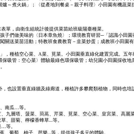
末圍爐～煮火鍋」；〈從產地到餐桌－親子料理〉小田園有機蔬菜
LE表單，由衛生組統計後提供菜苗給班級陽臺種菜。
教孩子們做美味的〈日本章魚燒〉；環境教育研習─「認識小田園
園闖關送菜苗活動；特教班食農教育－韭菜炒蛋；成教班小田園有
趣」，種植空心菜、A菜、莧菜。小田園垂直綠化建置完成。五年
然環保吸管：空心菜〉體驗最綠色環保吸管；幼兒園小田園採收地
隊。
果外，也設置垂直綠牆及綠廊道，種植許多攀爬類植物，同時也培
豆、南瓜…等。
苣、九層塔、菠菜、茼萵、芹菜、莧菜、空心菜、皇宮菜、高麗菜、
草、甜菊、檸檬香蜂草...等。
果…等。
蕉、葡萄、柚子、芭樂...等，提供孩子多元的體驗。