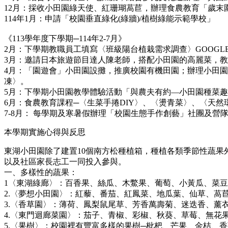
12月：採收小田園綠天使、紅珊瑚萵苣，辦理食農教育「歲
114年1月：申請「校園垂直綠化(綠牆)/植樹綠能示範學校」
《113學年度下學期─114年2-7月》
2月：下學期教職員工填寫〈班級陽台植栽需求調查〉GOOG
3月：邀請日本旅遊節目達人陳老師，搭配小田園的高麗菜，
4月：「園遊會」小田園設攤，推廣校園有機田園；辦理小田
凍〉。
5月：下學期小田園教學體驗活動「與農夫有約—小田園種菜
6月：食農教育課程─〈生菜手捲DIY〉、〈燙青菜〉、〈天
7-8月： 每學期及寒暑假辦理「校園生態手作創藝」社團及營
本學期實施心得與反思
東湖小田園除了建置10個南方松種植箱，種植各類季節性蔬
以及社區家長志工一同投入參與。
一、多樣性的蔬果：
1〈東湖綠廊〉：百香果、絲瓜、木鱉果、葡萄、小黃瓜、菜
2.〈夢想小田園〉：紅藜、番茄、紅鳳菜、地瓜葉、仙草、萵
3.〈香草園〉：薄荷、鳳梨鼠尾草、芳香萬壽菊、迷迭香、薰衣
4.〈東門迴廊菜園〉：茄子、青椒、彩椒、秋葵、草莓、無花
5.〈果樹〉：校園裡有豐富多樣的果樹─枇杷、芒果、金桔、香