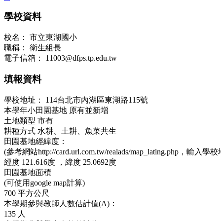
學校資料
校名：
市立東湖國小
職稱：
衛生組長
電子信箱：
11003@dfps.tp.edu.tw
填報資料
學校地址：
114台北市內湖區東湖路115號
本學年小田園基地
原有並新增
土地類型
市有
耕種方式
水耕、土耕、魚菜共生
田園基地經緯度：
(參考網站http://card.url.com.tw/realads/map_latlng.php，輸入學
經度
121.616度 ，
緯度
25.0692度
田園基地面積
(可使用google map計算)
700
平方公尺
本學期參與教師人數估計值(A)：
135
人