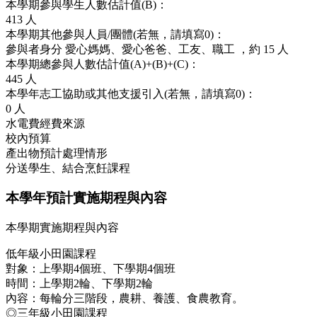
本學期參與學生人數估計值(B)：
413
人
本學期其他參與人員/團體(若無，請填寫0)：
參與者身分
愛心媽媽、愛心爸爸、工友、職工
，約
15 人
本學期總參與人數估計值(A)+(B)+(C)：
445
人
本學年志工協助或其他支援引入(若無，請填寫0)：
0
人
水電費經費來源
校內預算
產出物預計處理情形
分送學生、結合烹飪課程
本學年預計實施期程與內容
本學期實施期程與內容
低年級小田園課程
對象：上學期4個班、下學期4個班
時間：上學期2輪、下學期2輪
內容：每輪分三階段，農耕、養護、食農教育。
◎三年級小田園課程