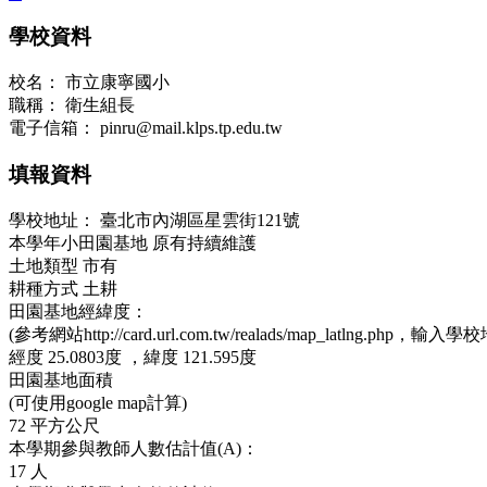
學校資料
校名：
市立康寧國小
職稱：
衛生組長
電子信箱：
pinru@mail.klps.tp.edu.tw
填報資料
學校地址：
臺北市內湖區星雲街121號
本學年小田園基地
原有持續維護
土地類型
市有
耕種方式
土耕
田園基地經緯度：
(參考網站http://card.url.com.tw/realads/map_latlng.php，輸入學
經度
25.0803度 ，
緯度
121.595度
田園基地面積
(可使用google map計算)
72
平方公尺
本學期參與教師人數估計值(A)：
17
人