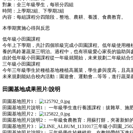
對象：全三年級學生，每班分四組
時間：上學期2組、下學期2組
內容：每組課程分四階段，整地、農耕、養護、食農教育。
本學期實施心得與反思
低年級小田園課程
今年上下學期，共計四個班級完成小田園課程。低年級使用種
養的馬鈴薯蔬菜三明治。過程中，也有班級愛心家長的協助與
由於低年級小田園課程從一年級就開始，未來規劃二年級結合
三年級小田園課程
今年三年級學生於種植基地種植高麗菜，學生參與度高，且高
未來規劃能結合校內活動：園遊會、運動會…等等，進行蔬菜
田園基地成果照片/說明
田園基地照片1：
田園基地照片說明1：
一年級學生進行養護課程：拔雜草、施
田園基地照片2：
田園基地照片說明2：
一年級食農教育：用蘇打餅，夾著新鮮
田園基地照片3：
田園基地照片說明3：
三年級學生於種植前，在教師帶領下進