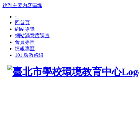
跳到主要內容區塊
:::
回首頁
網站導覽
網站滿意度調查
會員專區
填報專區
101 環教路線