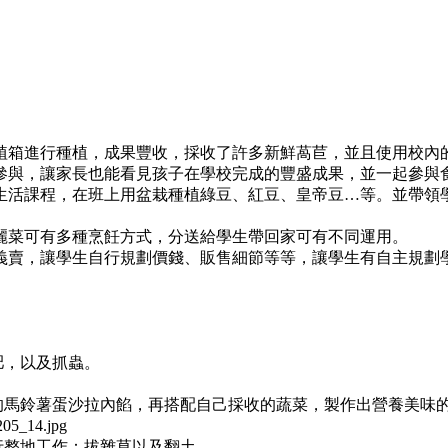
植箱進行種植，成果豐收，採收了許多新鮮萵苣，並且使用校內
參與，讓家長也能看見孩子在學校完成的豐盛成果，並一起參與
生活課程，在班上用盆栽種植綠豆、紅豆、皇帝豆…等。並帶領
麗菜可有多種烹飪方式，分送給學生帶回家可有不同運用。
義賣，讓學生自行規劃價錢、販售細節等等，讓學生有自主規劃
肥，以及抓蟲。
的馬鈴薯蛋沙拉內餡，再搭配自己採收的蔬菜，製作出營養美味
行整地工作：拔雜草以及翻土。