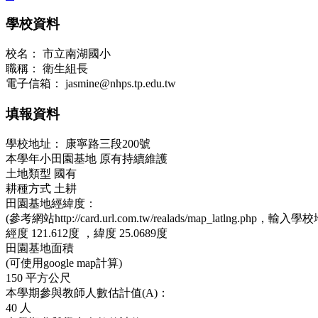
學校資料
校名：
市立南湖國小
職稱：
衛生組長
電子信箱：
jasmine@nhps.tp.edu.tw
填報資料
學校地址：
康寧路三段200號
本學年小田園基地
原有持續維護
土地類型
國有
耕種方式
土耕
田園基地經緯度：
(參考網站http://card.url.com.tw/realads/map_latlng.php，輸入學
經度
121.612度 ，
緯度
25.0689度
田園基地面積
(可使用google map計算)
150
平方公尺
本學期參與教師人數估計值(A)：
40
人