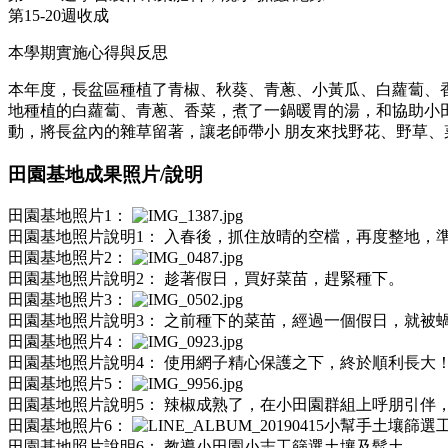
第15-20週收成
本學期實施心得與反思
本年度，⻑盆區種植了青椒、秋葵、青蔥、小黃瓜、白蘿蔔、
地種植的白蘿蔔、青蔥、香菜，煮了一鍋暖胃的湯，和協助小
動，將長盆內的雜草留著，讓老師帶小 朋友來找野花、野草、菜蟲
田園基地成果照片/說明
田園基地照片1：
田園基地照片說明1：
入春後，抓住放晴的空檔，再度整地，
田園基地照片2：
田園基地照片說明2：
趁著假日，買好菜苗，趕緊種下。
田園基地照片3：
田園基地照片說明3：
之前種下的菜苗，經過一個假日，就被
田園基地照片4：
田園基地照片說明4：
使用網子精心保護之下，終於順利長大
田園基地照片5：
田園基地照片說明5：
辣椒成熟了，在小田園群組上呼朋引伴
田園基地照片6：
田園基地照片說明6：
教導小田園小志工篩選土壤及鬆土。