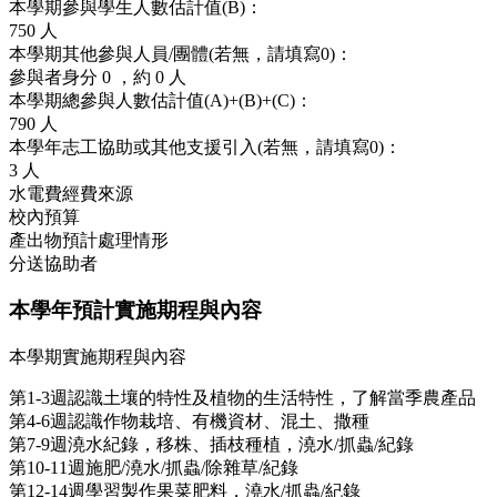
本學期參與學生人數估計值(B)：
750
人
本學期其他參與人員/團體(若無，請填寫0)：
參與者身分
0
，約
0 人
本學期總參與人數估計值(A)+(B)+(C)：
790
人
本學年志工協助或其他支援引入(若無，請填寫0)：
3
人
水電費經費來源
校內預算
產出物預計處理情形
分送協助者
本學年預計實施期程與內容
本學期實施期程與內容
第1-3週認識土壤的特性及植物的生活特性，了解當季農產品
第4-6週認識作物栽培、有機資材、混土、撒種
第7-9週澆水紀錄，移株、插枝種植，澆水/抓蟲/紀錄
第10-11週施肥/澆水/抓蟲/除雜草/紀錄
第12-14週學習製作果菜肥料，澆水/抓蟲/紀錄