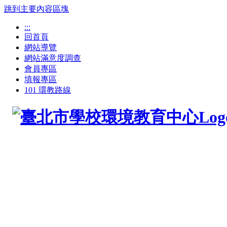
跳到主要內容區塊
:::
回首頁
網站導覽
網站滿意度調查
會員專區
填報專區
101 環教路線