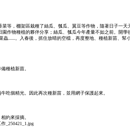
香菜等，棚架區栽種了絲瓜、瓠瓜、翼豆等作物，隨著⽇⼦⼀天
田園作物種植的夥伴分享；絲瓜、瓠瓜今年產量不如之前。開學
......。入春後，抓住放晴的空檔，再度整地、種植新苗、幫小
準備種植新苗。
蝸牛吃個精光。因此再次種新苗，並用網子保護起來。
！
，相約來採摘。