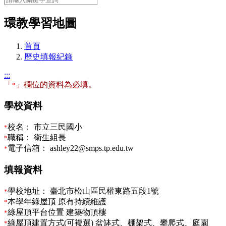
環教學習地圖
首頁
歷史填報紀錄
:::
「
」欄位的資料為必填。
*
學校資料
校名：
市立三民國小
*
職稱：
衛生組長
*
電子信箱：
ashley22@smps.tp.edu.tw
*
填報資料
學校地址：
臺北市松山區民權東路五段1號
*
本學年綠屋頂
原有持續維護
*
綠屋頂平台位置
建築物頂樓
*
綠屋頂建置方式(可複選)
盆缽式、棚架式、攀爬式、庭園
*