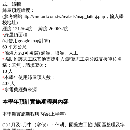
式、綠牆
綠屋頂經緯度：
(參考網站http://card.url.com.tw/realads/map_latlng.php，輸入學
校地址)
經度
121.564度 ，
緯度
26.0632度
綠屋頂面積
*
(可使用google map計算)
60
平方公尺
澆灌方式(可複選)
滴灌、噴灌、人工
*
協助維護志工或其他支援引入(請寫志工身分或支援單位名
*
稱；若無，請填寫0)：
10
人
本學年使用綠屋頂人數：
*
407
人
水電費經費來源
*
本學年預計實施期程與內容
本學期實施期程與內容(上半年)
(1) 1月及2月中（寒假）：休耕、園藝志工協助園區整理及準