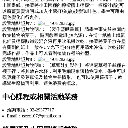
上圖畫紙，接著將小田園種的檸檬擠出檸檬汁，檸檬汁(酸)可
以將薑黃變透明或加入小蘇打粉(鹼)後變咖啡色，學生可藉由
顏色變化自行創作。
設置地點照片7：
設置地點照片說明7：
【製作藍晒書籤】 請學生事先於校園內
收集植物的葉子。 關閉教室電燈(無光源)，在博士紙塗上鐵氰
化鉀及檸檬酸鐵銨混合液再用吹風機吹乾，接著將葉子放在塗
有藥劑的紙上，放在UV光下照4分鐘再用清水沖洗，吹乾後即
完成作品，作品上可以看到植物各種的外型。
設置地點照片8：
設置地點照片說明8：
【草頭娃娃製作】 將達冠草種子栽種在
襪子裡，將其放在水杯，利用毛細現象讓植物吸水，學生可以
觀察種子發芽狀況及植物生長情形。 也可以使用舊襪子，教
導學生廢物再利用、避免浪費的概念。
中心課程或相關活動業務
洽詢電話：02-29377717
Email：tseec107@gmail.com