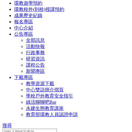
環教遊學預約
環教校外(到校)授課預約
成果歷史紀錄
報名專區
中心介紹
公告專區
全部訊息
活動快報
行政事務
研習資訊
課程公告
新聞專區
下載專區
教學資源下載
中心雙語簡介摺頁
學校戶外教育安全指引
綠活聊聊吧Bar
永建生態教育講座
教育部環教人員認證申請
搜尋