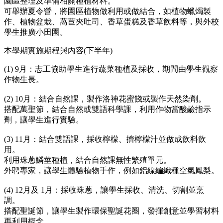
園區整理及準備相關種植材料。
可舉辦夏令營，將園區植物做利用或做結合，如植物蠟燭製
作、植物盆栽、萵苣夾吐司、香草蛋糕及香草飲料等，與外校
學生推廣小田園。
本學期實施期程與內容(下半年)
(1) 9月：志工協助學生進行蔬菜種植及採收，期間由學生觀察
作物生長。
(2) 10月：結合自然課，製作洛神花蜜餞或製作天然染劑。
搭配萬聖節，結合自然或雙語科學課，利用作物當酸鹼指示
劑，讓學生進行實驗。
(3) 11月：結合雙語課，採收檸檬、擠檸檬汁並做成飲料飲
用。
利用珠蔥鱗莖種植，結合自然課無性繁殖單元。
外聘專家，讓學生體驗植物手作，例如鋁線編織種空氣鳳梨。
(4) 12月及 1月：採收珠蔥，讓學生採收、清洗、切割並烹
調。
搭配聖誕節，讓學生製作環保聖誕花圈，發揮創意並學習材料
再利用概念。