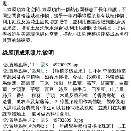
趣。
5. 綠屋頂綠化空間: 綠屋頂由一群熱心園藝志工長年維護，不
同空間會輪流栽種作物，幾乎一年四季綠屋頂都有栽植作物，
利用豇豆及落花生固氮增加肥份，並利用自製液肥施肥(廚房
蔬果皮、培養土及洗米水混合)及利用紗網防除病蟲害，提供
學校師生美麗環保綠化空間，搭配小田園使整棟建築成為名符
其實的綠建築。
綠屋頂成果照片/說明
設置地點照片1：
*
設置地點照片說明1：
【種植多樣蔬果】 1. 不同季節栽種當
*
季蔬果及香草植物，如香水檸檬、金桔、砂糖橘、熱帶藍莓、
馬鈴薯、高麗菜、玉米、辣椒、地瓜葉、萵苣、紅蘿蔔、白蘿
蔔、大頭菜、芋頭、豇豆、絲瓜、佛手瓜、四季豆、山苦瓜、
絲瓜、番茄、 秋葵、芋頭、木瓜及番石榴、芳香萬壽菊、迷
迭香、薰衣草及紫藤等。 2. 綠屋頂應用作為體驗、觀察及融
入課程及食農教育: 學生可以栽種採收及觀察，並應用在其他
課堂體驗上， 還可做為料理食用。
設置地點照片2：
*
設置地點照片說明2：
【一年級學生種植及採收珠蔥】 志工
*