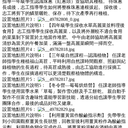
指導一年級學生認識珠蔥（紅蔥頭）並協助其種植。 待珠蔥
長成後，志工指導學生如何將整株珠蔥連根拔起。 採收後，
志工將剪下的鱗莖曬乾、保存，待下次產季再行種植。
設置地點照片3：
設置地點照片說明3：
【四年級學生採收水翠高麗菜並料理後
食用】 志工指導學生採收高麗菜，以及將外層較不適合食用
的菜葉剝下留置於土地當作堆肥。 中午由老師協助將高麗菜
清炒為當天的午餐加菜，滿滿一盤高麗菜瞬間一掃而空。
設置地點照片4：
設置地點照片說明4：
【三年級自然課程—認識植物】 任課老
師指學生種植福山萵苣，平時利用自然課時間觀察、照顧與紀
錄植物的生長過程，待萵苣成熟後，由志工協助進行採摘工
作，學生在採摘過程可以更清楚觀察植物體的構造。
設置地點照片5：
設置地點照片說明5：
【冬令營—莓莓烘焙營】 任課老師指導
學生使用當季水果「草莓」製作雪Q餅及手工餅乾。 親自動手
製作不但富含趣味性還能學習新技能，透過分組也讓學生學習
團隊合作，最後的成品好吃又健康。
設置地點照片6：
設置地點照片說明6：
【利用薑黃當作酸鹼指示劑】 先帶學生
到小田園觀察薑黃生長狀態，回教室後利用薑黃粉作為酸鹼指
示劑，利用顏色變化完成作品。 將薑黃粉溶解在酒精中再塗