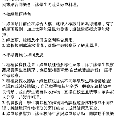
期末結合同樂會，讓學生將蔬菜做成料理。
本校綠屋頂特色
1. 綠屋頂目前位在綜合大樓，此棟大樓設計原為綠建築，有了
綠屋頂規劃，加上太陽能及風力發電，讓綠建築概念更能發
揮。
2. 綠屋頂、綠牆及小田園空間整合應用。
3. 綠牆規劃成滴水灌溉，讓學生做觀察及了解其原理。
本學期實施心得與反思
1. 種植多樣性蔬果：綠屋頂種植多樣性蔬果，除了讓學生觀察
蔬果實際生長情形，也搭配相關單元(自然或雙語課程)，讓學
生做觀察。
2. 種植及採收體驗：綠屋頂也提供不同年級學生種植體驗(配
合課程或純粹體驗)，自己動手植栽的辛勞，觀察記錄植物生
長情形，並由學生親自採收作物，直接在校烹煮或帶回家與家
人分享一起製作料理。
3. 食農教育：學生將栽種的作物結合課程愈營隊製作成不同料
理，將綠屋頂作物摘取與烹飪結合，成品健康又安全。
4. 綠屋頂影響力：讓全校師生參與綠屋頂活動，體驗動手做樂