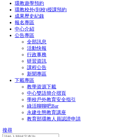
環教遊學預約
環教校外(到校)授課預約
成果歷史紀錄
報名專區
中心介紹
公告專區
全部訊息
活動快報
行政事務
研習資訊
課程公告
新聞專區
下載專區
教學資源下載
中心雙語簡介摺頁
學校戶外教育安全指引
綠活聊聊吧Bar
永建生態教育講座
教育部環教人員認證申請
搜尋