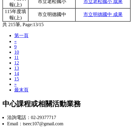
市立老松國小
市立老松國小 成果
報(上)
115年度填
市立明德國中
市立明德國中 成果
報(上)
共 215筆, Page:13/15
第一頁
«
9
10
11
12
13
14
15
»
最末頁
中心課程或相關活動業務
洽詢電話：02-29377717
Email：tseec107@gmail.com