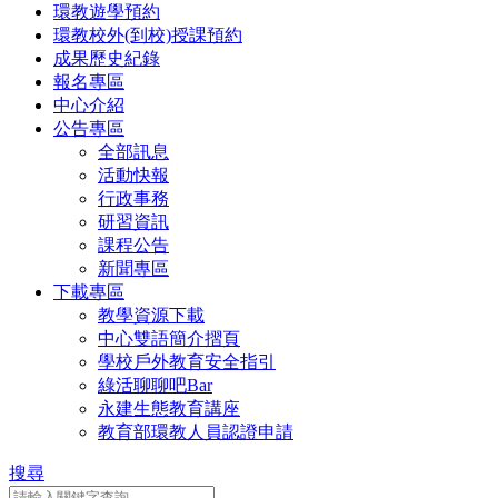
環教遊學預約
環教校外(到校)授課預約
成果歷史紀錄
報名專區
中心介紹
公告專區
全部訊息
活動快報
行政事務
研習資訊
課程公告
新聞專區
下載專區
教學資源下載
中心雙語簡介摺頁
學校戶外教育安全指引
綠活聊聊吧Bar
永建生態教育講座
教育部環教人員認證申請
搜尋