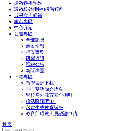
環教遊學預約
環教校外(到校)授課預約
成果歷史紀錄
報名專區
中心介紹
公告專區
全部訊息
活動快報
行政事務
研習資訊
課程公告
新聞專區
下載專區
教學資源下載
中心雙語簡介摺頁
學校戶外教育安全指引
綠活聊聊吧Bar
永建生態教育講座
教育部環教人員認證申請
搜尋