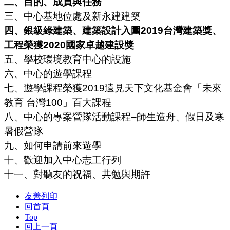
二、
目的、成員與任務
三、
中心基地位處及新永建建築
四、銀級綠建築、建築設計入圍2019
台灣建築獎、
工程榮獲
2020
國家卓越建設獎
五、學校環境教育
中心的設施
六、中心的遊學課程
七、遊學課程榮獲2019遠見天下文化基金會「未來
教育 台灣
100」百大課程
八、中心的專案營隊活動課程–師生造舟、假日及寒
暑假營隊
九、如何申請前來遊學
十、歡迎加入中心志工行列
十一
、
對聽友的祝福、共勉與期許
友善列印
回首頁
Top
回上一頁