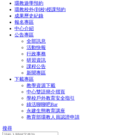
環教遊學預約
環教校外(到校)授課預約
成果歷史紀錄
報名專區
中心介紹
公告專區
全部訊息
活動快報
行政事務
研習資訊
課程公告
新聞專區
下載專區
教學資源下載
中心雙語簡介摺頁
學校戶外教育安全指引
綠活聊聊吧Bar
永建生態教育講座
教育部環教人員認證申請
搜尋