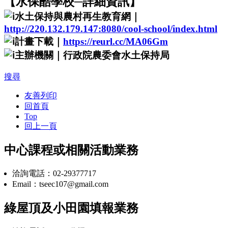
【水保酷學校─詳細資訊】
水土保持與農村再生教育網｜
http://220.132.179.147:8080/cool-school/index.html
計畫下載｜
https://reurl.cc/MA06Gm
主辦機關｜行政院農委會水土保持局
搜尋
友善列印
回首頁
Top
回上一頁
中心課程或相關活動業務
洽詢電話：02-29377717
Email：tseec107@gmail.com
綠屋頂及小田園填報業務