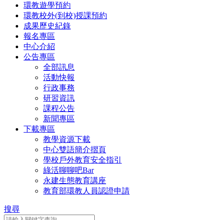
環教遊學預約
環教校外(到校)授課預約
成果歷史紀錄
報名專區
中心介紹
公告專區
全部訊息
活動快報
行政事務
研習資訊
課程公告
新聞專區
下載專區
教學資源下載
中心雙語簡介摺頁
學校戶外教育安全指引
綠活聊聊吧Bar
永建生態教育講座
教育部環教人員認證申請
搜尋