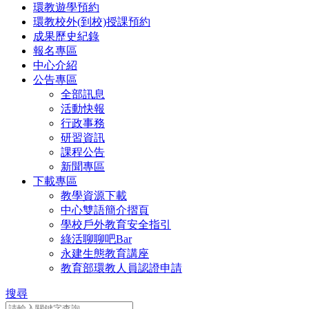
環教遊學預約
環教校外(到校)授課預約
成果歷史紀錄
報名專區
中心介紹
公告專區
全部訊息
活動快報
行政事務
研習資訊
課程公告
新聞專區
下載專區
教學資源下載
中心雙語簡介摺頁
學校戶外教育安全指引
綠活聊聊吧Bar
永建生態教育講座
教育部環教人員認證申請
搜尋