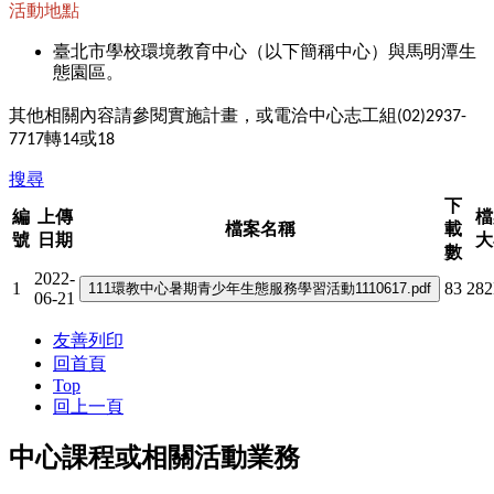
活動地點
臺北市學校環境教育中心（以下簡稱中心）與馬明潭生
態園區。
其他相關內容請參閱實施計畫，或電洽中心志工組(02)2937-
7717轉14或18
搜尋
下
編
上傳
檔
檔案名稱
載
號
日期
大
數
2022-
1
83
28
06-21
友善列印
回首頁
Top
回上一頁
中心課程或相關活動業務