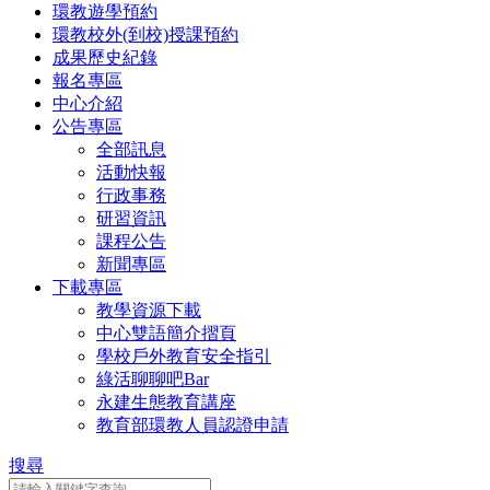
環教遊學預約
環教校外(到校)授課預約
成果歷史紀錄
報名專區
中心介紹
公告專區
全部訊息
活動快報
行政事務
研習資訊
課程公告
新聞專區
下載專區
教學資源下載
中心雙語簡介摺頁
學校戶外教育安全指引
綠活聊聊吧Bar
永建生態教育講座
教育部環教人員認證申請
搜尋