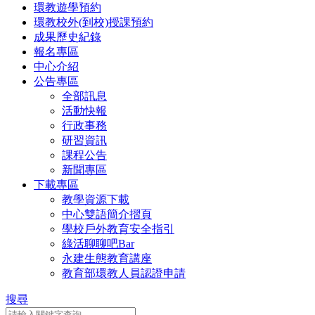
環教遊學預約
環教校外(到校)授課預約
成果歷史紀錄
報名專區
中心介紹
公告專區
全部訊息
活動快報
行政事務
研習資訊
課程公告
新聞專區
下載專區
教學資源下載
中心雙語簡介摺頁
學校戶外教育安全指引
綠活聊聊吧Bar
永建生態教育講座
教育部環教人員認證申請
搜尋