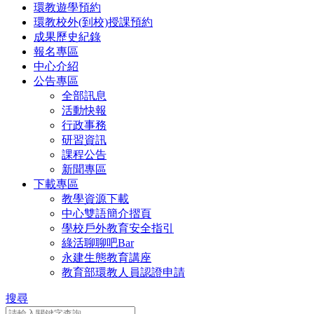
環教遊學預約
環教校外(到校)授課預約
成果歷史紀錄
報名專區
中心介紹
公告專區
全部訊息
活動快報
行政事務
研習資訊
課程公告
新聞專區
下載專區
教學資源下載
中心雙語簡介摺頁
學校戶外教育安全指引
綠活聊聊吧Bar
永建生態教育講座
教育部環教人員認證申請
搜尋