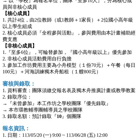
→ 以『學校』為報名單位，團隊『至多10人』，分為核心成
員與非核心成員
【核心成員】
1. 共計4位，由2位教師（或1教師＋1家長）＋2位國小高年級
以上學生組成
2. 核心成員必須『全程參與活動』，參與費用由本計畫補助經
費支應
【非核心成員】
1.『至多6位』，可輪替參加，『國小高年級以上』優先參加
2. 非核心成員活動費用自行負擔
3. 參加工作坊費用主要為小舟模型（１份70元）＋午餐（每日
100元）＋河海訓練獨木舟船租（１艘800元）
審核與錄取：
1. 資料審查：團隊須繳交報名表及獨木舟推廣計畫或教學教案
2. 錄取序位：
→『未曾參加』本工作坊之學校團隊『優先錄取』
→ 本市環教輔導團輔導員之學校團隊
3. 錄取名額：預計錄取『
10
』個團隊
報名資訊：
1. 日期：113/05/20 (一) 9:00 ~ 113/06/28 (五) 12:00