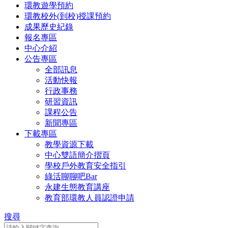
環教遊學預約
環教校外(到校)授課預約
成果歷史紀錄
報名專區
中心介紹
公告專區
全部訊息
活動快報
行政事務
研習資訊
課程公告
新聞專區
下載專區
教學資源下載
中心雙語簡介摺頁
學校戶外教育安全指引
綠活聊聊吧Bar
永建生態教育講座
教育部環教人員認證申請
搜尋