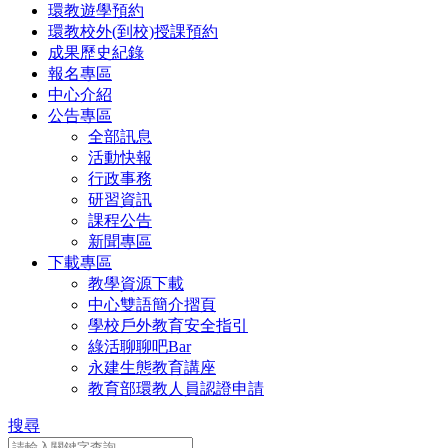
環教遊學預約
環教校外(到校)授課預約
成果歷史紀錄
報名專區
中心介紹
公告專區
全部訊息
活動快報
行政事務
研習資訊
課程公告
新聞專區
下載專區
教學資源下載
中心雙語簡介摺頁
學校戶外教育安全指引
綠活聊聊吧Bar
永建生態教育講座
教育部環教人員認證申請
搜尋