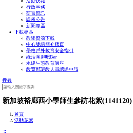
活動快報
行政事務
研習資訊
課程公告
新聞專區
下載專區
教學資源下載
中心雙語簡介摺頁
學校戶外教育安全指引
綠活聊聊吧Bar
永建生態教育講座
教育部環教人員認證申請
搜尋
新加坡裕廊西小學師生參訪花絮(1141120)
首頁
活動花絮
:::