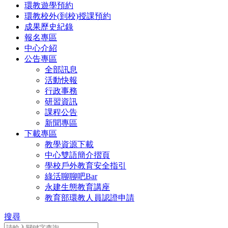
環教遊學預約
環教校外(到校)授課預約
成果歷史紀錄
報名專區
中心介紹
公告專區
全部訊息
活動快報
行政事務
研習資訊
課程公告
新聞專區
下載專區
教學資源下載
中心雙語簡介摺頁
學校戶外教育安全指引
綠活聊聊吧Bar
永建生態教育講座
教育部環教人員認證申請
搜尋