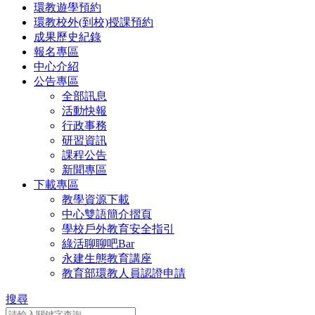
環教遊學預約
環教校外(到校)授課預約
成果歷史紀錄
報名專區
中心介紹
公告專區
全部訊息
活動快報
行政事務
研習資訊
課程公告
新聞專區
下載專區
教學資源下載
中心雙語簡介摺頁
學校戶外教育安全指引
綠活聊聊吧Bar
永建生態教育講座
教育部環教人員認證申請
搜尋