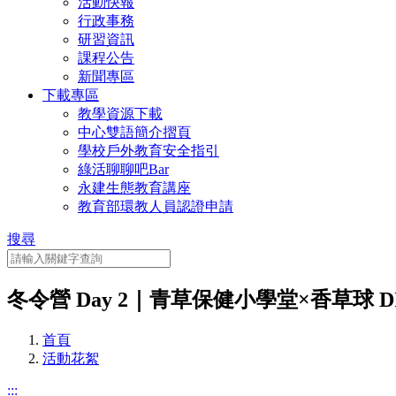
活動快報
行政事務
研習資訊
課程公告
新聞專區
下載專區
教學資源下載
中心雙語簡介摺頁
學校戶外教育安全指引
綠活聊聊吧Bar
永建生態教育講座
教育部環教人員認證申請
搜尋
冬令營 Day 2｜青草保健小學堂×香草球 DIY (
首頁
活動花絮
:::