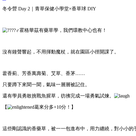
冬令營 Day 2｜青草保健小學堂×香草球 DIY
霍格華茲有藥草學，我們環教中心也有！
沒有鐘聲響起，不用揮動魔杖，就在園區小徑開課了。
藿香薊、芳香萬壽菊、艾草、香茅……
只要蹲下來聞一聞，氣味一層層被記住。
還有學員勇敢挑戰魚腥草，彷彿完成一場勇氣試煉。
【
葛來分多+10分！】
這些剛認識的香藥草，被一一包進布中，用力纏繞，對小小的