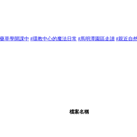
#藥草學開課中
#環教中心的魔法日常
#馬明潭園區走讀
#親近自
檔案名稱