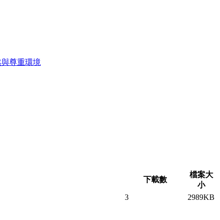
然與尊重環境
檔案大
下載數
小
3
2989KB