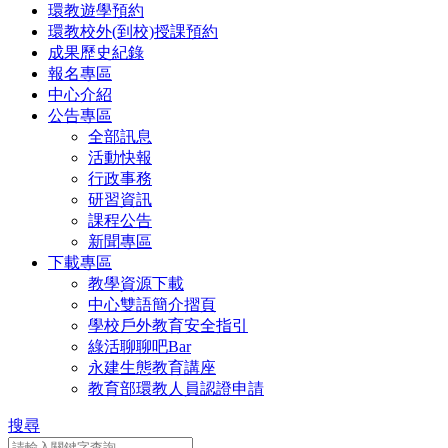
環教遊學預約
環教校外(到校)授課預約
成果歷史紀錄
報名專區
中心介紹
公告專區
全部訊息
活動快報
行政事務
研習資訊
課程公告
新聞專區
下載專區
教學資源下載
中心雙語簡介摺頁
學校戶外教育安全指引
綠活聊聊吧Bar
永建生態教育講座
教育部環教人員認證申請
搜尋