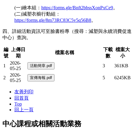
(一)繪本組：
https://forms.gle/Bnft2bbssXonPxCe9
。
(二)減塑衣櫥行動組：
https://forms.gle/8m73RC83C5v5q56B8
。
四、詳細活動資訊可至臉書粉專（搜尋：減塑與永續消費促進
中心）查詢。
編
上傳日
下載
檔案大
檔案名稱
號
期
數
小
2026-
1
3
361KB
05-25
2026-
2
5
6245KB
05-25
友善列印
回首頁
Top
回上一頁
中心課程或相關活動業務