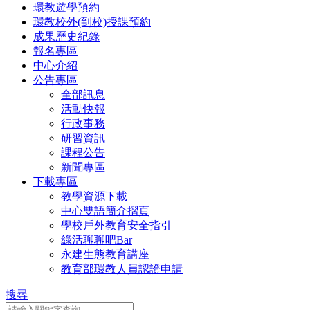
環教遊學預約
環教校外(到校)授課預約
成果歷史紀錄
報名專區
中心介紹
公告專區
全部訊息
活動快報
行政事務
研習資訊
課程公告
新聞專區
下載專區
教學資源下載
中心雙語簡介摺頁
學校戶外教育安全指引
綠活聊聊吧Bar
永建生態教育講座
教育部環教人員認證申請
搜尋