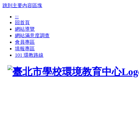
跳到主要內容區塊
:::
回首頁
網站導覽
網站滿意度調查
會員專區
填報專區
101 環教路線