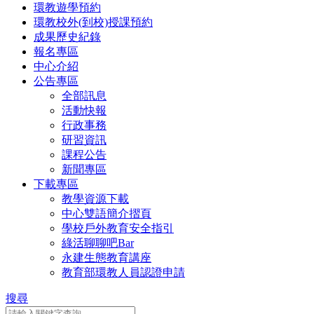
環教遊學預約
環教校外(到校)授課預約
成果歷史紀錄
報名專區
中心介紹
公告專區
全部訊息
活動快報
行政事務
研習資訊
課程公告
新聞專區
下載專區
教學資源下載
中心雙語簡介摺頁
學校戶外教育安全指引
綠活聊聊吧Bar
永建生態教育講座
教育部環教人員認證申請
搜尋