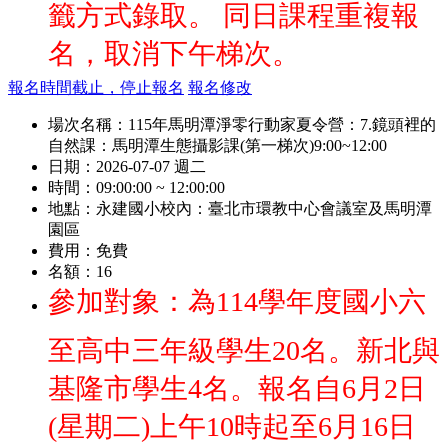
籤方式錄取。 同日課程重複報
名，取消下午梯次。
報名時間截止，停止報名
報名修改
場次名稱：
115年馬明潭淨零行動家夏令營：7.鏡頭裡的
自然課：馬明潭生態攝影課(第一梯次)9:00~12:00
日期：
2026-07-07 週二
時間：
09:00:00 ~ 12:00:00
地點：
永建國小校內：臺北市環教中心會議室及馬明潭
園區
費用：
免費
名額：
16
參加對象：為114學年度國小六
至高中三年級學生20名。新北與
基隆市學生4名。報名自6月2日
(星期二)上午10時起至6月16日