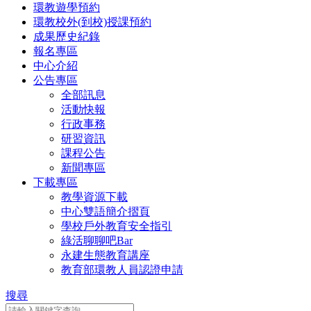
環教遊學預約
環教校外(到校)授課預約
成果歷史紀錄
報名專區
中心介紹
公告專區
全部訊息
活動快報
行政事務
研習資訊
課程公告
新聞專區
下載專區
教學資源下載
中心雙語簡介摺頁
學校戶外教育安全指引
綠活聊聊吧Bar
永建生態教育講座
教育部環教人員認證申請
搜尋