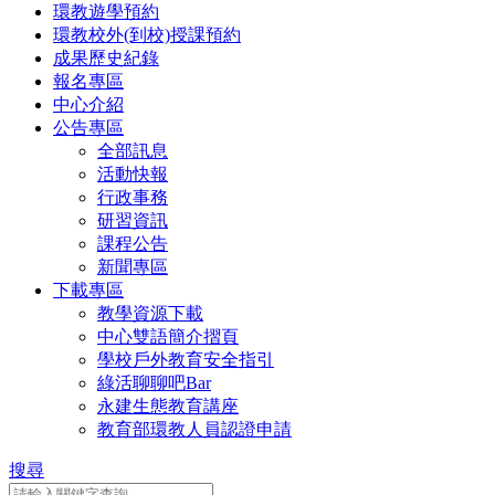
環教遊學預約
環教校外(到校)授課預約
成果歷史紀錄
報名專區
中心介紹
公告專區
全部訊息
活動快報
行政事務
研習資訊
課程公告
新聞專區
下載專區
教學資源下載
中心雙語簡介摺頁
學校戶外教育安全指引
綠活聊聊吧Bar
永建生態教育講座
教育部環教人員認證申請
搜尋