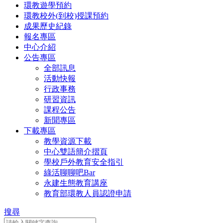
環教遊學預約
環教校外(到校)授課預約
成果歷史紀錄
報名專區
中心介紹
公告專區
全部訊息
活動快報
行政事務
研習資訊
課程公告
新聞專區
下載專區
教學資源下載
中心雙語簡介摺頁
學校戶外教育安全指引
綠活聊聊吧Bar
永建生態教育講座
教育部環教人員認證申請
搜尋