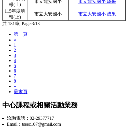
市立龍安國小
市立龍安國小 成果
報(上)
115年度填
市立大安國小
市立大安國小 成果
報(上)
共 181筆, Page:3/13
第一頁
«
1
2
3
4
5
6
7
8
»
最末頁
中心課程或相關活動業務
洽詢電話：02-29377717
Email：tseec107@gmail.com