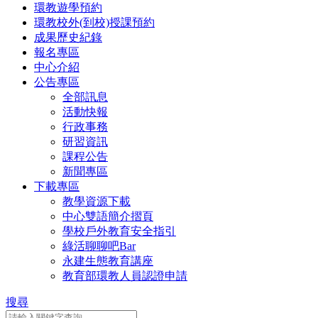
環教遊學預約
環教校外(到校)授課預約
成果歷史紀錄
報名專區
中心介紹
公告專區
全部訊息
活動快報
行政事務
研習資訊
課程公告
新聞專區
下載專區
教學資源下載
中心雙語簡介摺頁
學校戶外教育安全指引
綠活聊聊吧Bar
永建生態教育講座
教育部環教人員認證申請
搜尋